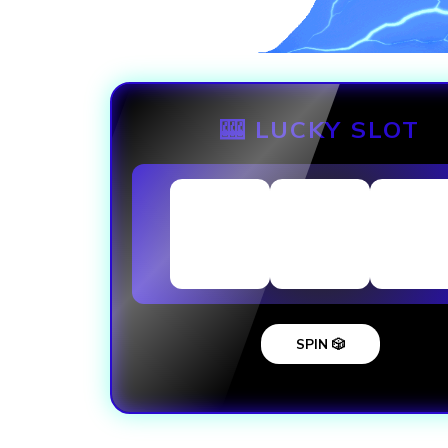
🎰 LUCKY SLOT
SPIN 🎲