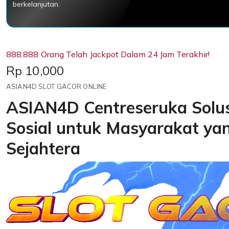
berkelanjutan.
888.888 Orang Telah Jackpot Dalam 24 Jam Terakhir!
Price:
Rp 10,000
ASIAN4D SLOT GACOR ONLINE
ASIAN4D Centreseruka Solu
Sosial untuk Masyarakat ya
Sejahtera