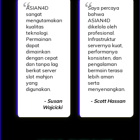
ASIAN4D
Saya percaya
sangat
bahwa
mengutamakan
ASIAN4D
kualitas
dikelola oleh
teknologi.
profesional.
Permainan
Infrastruktur
dapat
servernya kuat,
dimainkan
performanya
dengan cepat
konsisten, dan
dan tanpa lag
pengalaman
berkat server
bermain terasa
slot mahjon
lebih aman
yang
serta
digunakan.
menyenangkan.
- Susan
- Scott Hassan
Wojcicki