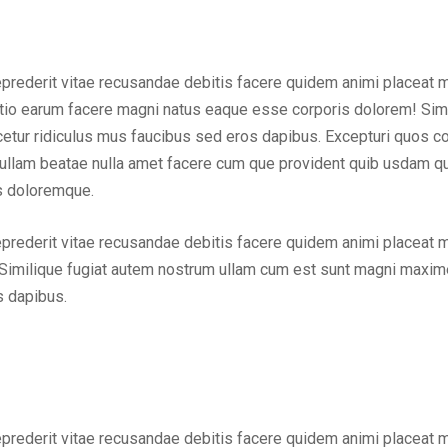
eprederit vitae recusandae debitis facere quidem animi placeat 
inctio earum facere magni natus eaque esse corporis dolorem! Sim
ur ridiculus mus faucibus sed eros dapibus. Excepturi quos cons
em ullam beatae nulla amet facere cum que provident quib usdam q
us doloremque.
eprederit vitae recusandae debitis facere quidem animi placeat 
Similique fugiat autem nostrum ullam cum est sunt magni maxime
s dapibus.
eprederit vitae recusandae debitis facere quidem animi placeat 