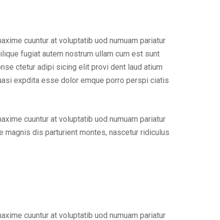
maxime cuuntur at voluptatib uod numuam pariatur
ilique fugiat autem nostrum ullam cum est sunt
e ctetur adipi sicing elit provi dent laud atium
uasi expdita esse dolor emque porro perspi ciatis
maxime cuuntur at voluptatib uod numuam pariatur
 magnis dis parturient montes, nascetur ridiculus
maxime cuuntur at voluptatib uod numuam pariatur