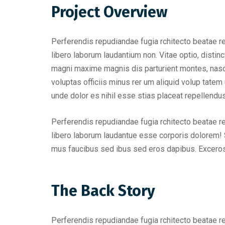
Project Overview
Perferendis repudiandae fugia rchitecto beatae r
libero laborum laudantium non. Vitae optio, dist
magni maxime magnis dis parturient montes, nascet
voluptas officiis minus rer um aliquid volup tat
unde dolor es nihil esse stias placeat repellend
Perferendis repudiandae fugia rchitecto beatae r
libero laborum laudantue esse corporis dolorem! 
mus faucibus sed ibus sed eros dapibus. Excero
The Back Story
Perferendis repudiandae fugia rchitecto beatae r