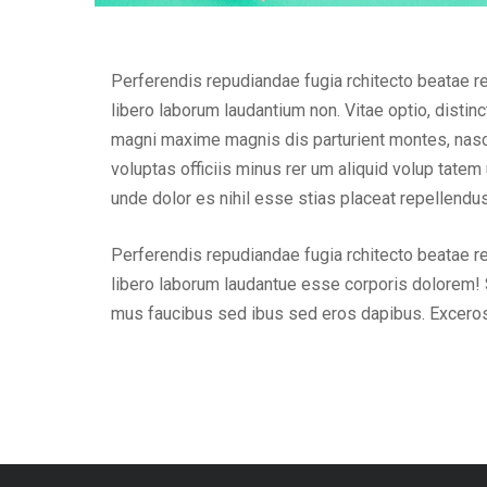
Perferendis repudiandae fugia rchitecto beatae r
libero laborum laudantium non. Vitae optio, dist
magni maxime magnis dis parturient montes, nascet
voluptas officiis minus rer um aliquid volup tat
unde dolor es nihil esse stias placeat repellend
Perferendis repudiandae fugia rchitecto beatae r
libero laborum laudantue esse corporis dolorem! 
mus faucibus sed ibus sed eros dapibus. Excero