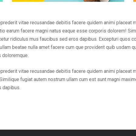
eprederit vitae recusandae debitis facere quidem animi placeat 
inctio earum facere magni natus eaque esse corporis dolorem! Sim
ur ridiculus mus faucibus sed eros dapibus. Excepturi quos cons
em ullam beatae nulla amet facere cum que provident quib usdam q
us doloremque.
eprederit vitae recusandae debitis facere quidem animi placeat 
Similique fugiat autem nostrum ullam cum est sunt magni maxime
s dapibus.